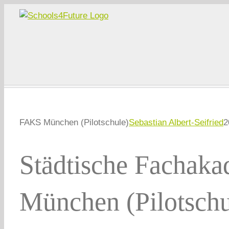
Zum
Inhalt
springen
FAKS München (Pilotschule)
Sebastian Albert-Seifried
2
Städtische Fachaka
München (Pilotschu