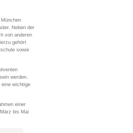
k München
üler. Neben der
ch von anderen
ierzu gehört
rschule sowie
olventen
 sein werden.
 eine wichtige
Rahmen einer
 März bis Mai
r