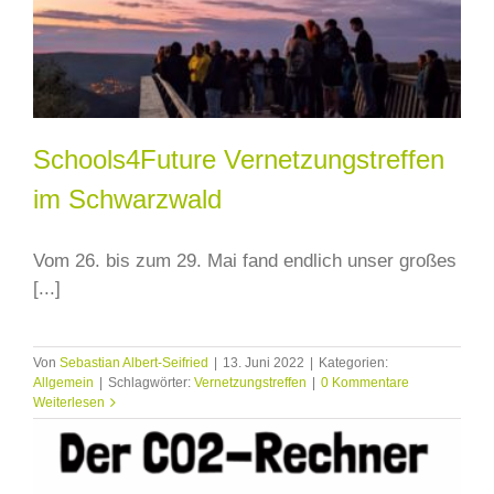
Schools4Future Vernetzungstreffen
im Schwarzwald
Vom 26. bis zum 29. Mai fand endlich unser großes
[...]
Von
Sebastian Albert-Seifried
|
13. Juni 2022
|
Kategorien:
Allgemein
|
Schlagwörter:
Vernetzungstreffen
|
0 Kommentare
Weiterlesen