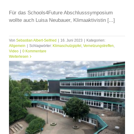
Für das Schools4Future Abschlusssymposium
wollte auch Luisa Neubauer, Klimaaktivistin [...]
Von
Sebastian Albert-Seifried
|
16. Juni 2023
|
Kategorien:
Allgemein
|
Schlagwörter:
Klimaschutzgipfel
,
Vernetzungstreffen
,
Video
|
0 Kommentare
Weiterlesen